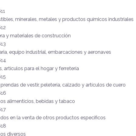
611
ibles, minerales, metales y productos químicos industriales
612
ra y materiales de construcción
613
ria, equipo industrial, embarcaciones y aeronaves
614
artículos para el hogar y ferretería
615
 prendas de vestir, peletería, calzado y artículos de cuero
616
os alimenticios, bebidas y tabaco
617
ados en la venta de otros productos específicos
618
tos diversos