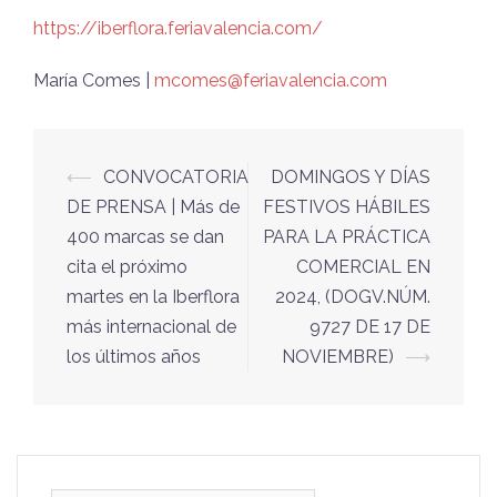
https://iberflora.feriavalencia.com/
María Comes |
mcomes@feriavalencia.com
Navegación
⟵
CONVOCATORIA
DOMINGOS Y DÍAS
de
DE PRENSA | Más de
FESTIVOS HÁBILES
entradas
400 marcas se dan
PARA LA PRÁCTICA
cita el próximo
COMERCIAL EN
martes en la Iberflora
2024, (DOGV.NÚM.
más internacional de
9727 DE 17 DE
los últimos años
NOVIEMBRE)
⟶