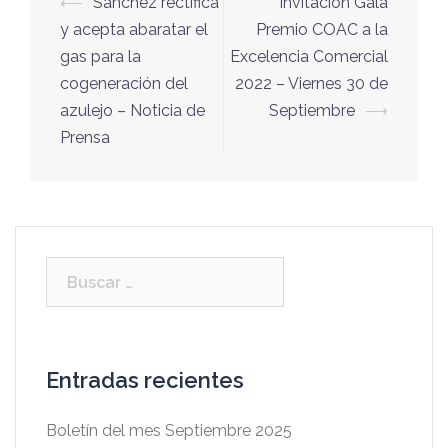
Navegación
⟵
Sánchez rectifica
Invitación Gala
de
y acepta abaratar el
Premio COAC a la
entradas
gas para la
Excelencia Comercial
cogeneración del
2022 – Viernes 30 de
azulejo – Noticia de
Septiembre
⟶
Prensa
Buscar:
Entradas recientes
Boletín del mes Septiembre 2025