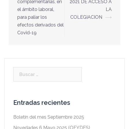
entradas
complementarias, en
2021 DE ACCESO A
el ámbito laboral,
LA
para paliar los
COLEGIACION
⟶
efectos derivados del
Covid-19
Buscar:
Entradas recientes
Boletín del mes Septiembre 2025
Novedades 6 Mayo 2025 (OFYDES)