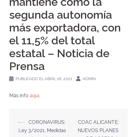
mantiene como la
segunda autonomía
más exportadora, con
el 11,5% del total
estatal – Noticia de
Prensa
PUBLICADO EL
ABRIL 16, 2021
ADMIN
Más info
aquí
.
Navegación
⟵
CORONAVIRUS:
COAC ALICANTE:
de
Ley 3/2021, Medidas
NUEVOS PLANES