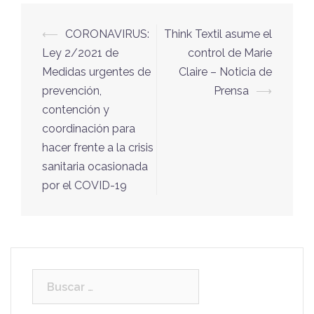
Navegación
⟵
CORONAVIRUS:
Think Textil asume el
de
Ley 2/2021 de
control de Marie
entradas
Medidas urgentes de
Claire – Noticia de
prevención,
Prensa
⟶
contención y
coordinación para
hacer frente a la crisis
sanitaria ocasionada
por el COVID-19
Buscar: