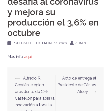
desafía al coronavirus
y mejora su
producción el 3,6% en
octubre
PUBLICADO EL
DICIEMBRE 14, 2020
ADMIN
Más info
aquí
.
Navegación
⟵
Alfredo R.
Acto de entrega al
de
Cebrián, elegido
Presidente de Cáritas
entradas
presidente de CEEI
Alcoy
⟶
Castellón para abrir la
innovación a toda la