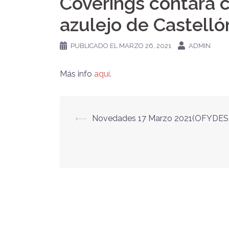
Coverings contará 
azulejo de Castelló
PUBLICADO EL
MARZO 26, 2021
ADMIN
Más info
aquí
.
Navegación
⟵
Novedades 17 Marzo 2021(OFYDES
de
entradas