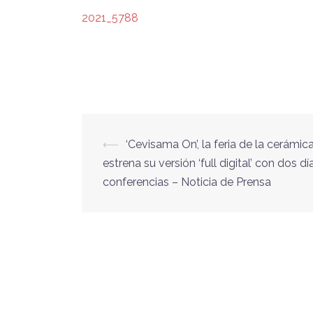
2021_5788
Navegación
⟵
‘Cevisama On’, la feria de la cerámic
estrena su versión ‘full digital’ con dos dí
de
conferencias – Noticia de Prensa
entradas